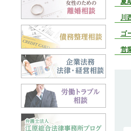
夏
川
ゴ
営