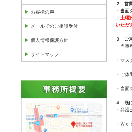
２ 営
・当面
お客様の声
・
土曜
いただ
メールでのご相談受付
３ ご
個人情報保護方針
・当事
サイトマップ
・マス
・ご体
・当面
４ 既
・弁護
・Ｗｅ