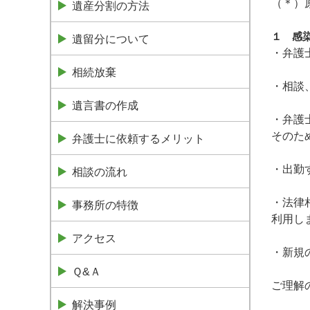
（＊）
遺産分割の方法
１ 感
遺留分について
・弁護
相続放棄
・相談
遺言書の作成
・弁護
そのた
弁護士に依頼するメリット
・出勤
相談の流れ
・法律
事務所の特徴
利用し
アクセス
・新規
Ｑ&Ａ
ご理解
解決事例