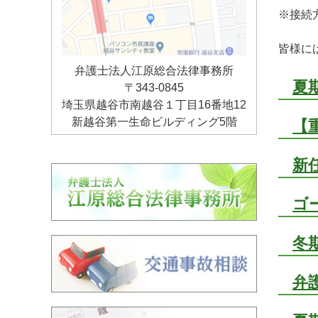
※接続
皆様に
弁護士法人江原総合法律事務所
夏
〒343-0845
埼玉県越谷市南越谷１丁目16番地12
新越谷第一生命ビルディング5階
【
新
ゴ
冬
弁