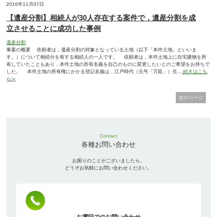
2016年11月07日
【遺産分割】相続人が30人存在する案件で，遺産分割を成
立させることに成功した事例
遺産分割
事案の概要 依頼者は，遺産分割の対象となっている土地（以下「本件土地」といいま
す。）について相続分を有する相続人の一人です。 依頼者は，本件土地上に自宅建物を所
有していたこともあり，本件土地の所有名義を自己のものに変更したいとのご希望をお持ちで
した。 本件土地の所有権にかかる登記名義は，江戸時代（元号「万延」）生...
続きはこち
ら≫
次のページ
Contact
各種お問い合わせ
お困りのことがございましたら、
どうぞお気軽にお問い合わせください。
お電話でのお問い合わせ