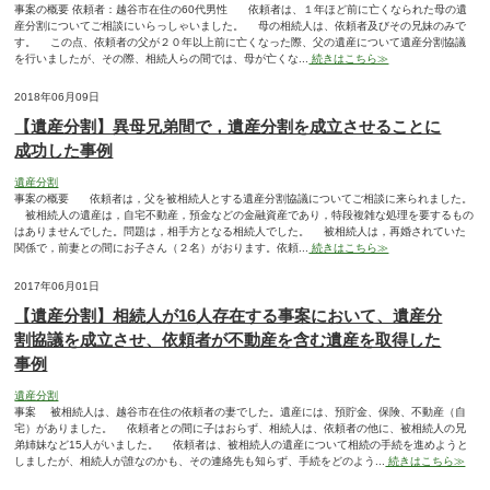
事案の概要 依頼者：越谷市在住の60代男性 依頼者は、１年ほど前に亡くなられた母の遺
産分割についてご相談にいらっしゃいました。 母の相続人は、依頼者及びその兄妹のみで
す。 この点、依頼者の父が２０年以上前に亡くなった際、父の遺産について遺産分割協議
を行いましたが、その際、相続人らの間では、母が亡くな...
続きはこちら≫
2018年06月09日
【遺産分割】異母兄弟間で，遺産分割を成立させることに
成功した事例
遺産分割
事案の概要 依頼者は，父を被相続人とする遺産分割協議についてご相談に来られました。
被相続人の遺産は，自宅不動産，預金などの金融資産であり，特段複雑な処理を要するもの
はありませんでした。問題は，相手方となる相続人でした。 被相続人は，再婚されていた
関係で，前妻との間にお子さん（２名）がおります。依頼...
続きはこちら≫
2017年06月01日
【遺産分割】相続人が16人存在する事案において、遺産分
割協議を成立させ、依頼者が不動産を含む遺産を取得した
事例
遺産分割
事案 被相続人は、越谷市在住の依頼者の妻でした。遺産には、預貯金、保険、不動産（自
宅）がありました。 依頼者との間に子はおらず、相続人は、依頼者の他に、被相続人の兄
弟姉妹など15人がいました。 依頼者は、被相続人の遺産について相続の手続を進めようと
しましたが、相続人が誰なのかも、その連絡先も知らず、手続をどのよう...
続きはこちら≫