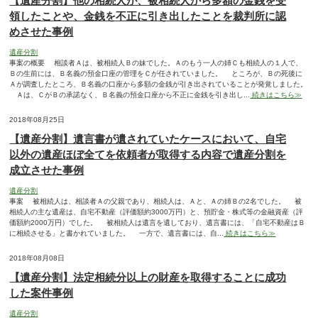
【遺産分割】他の相続人が、被相続人から多額の金銭を受
領したことや、金銭を不正に引き出したことを裁判所に認
めさせた事例
遺産分割
事案の概要 相談者Ａは、被相続人Ｂの妹でした。Ａのもう一人の姉Ｃも相続人の１人で、
Ｂの生前には、Ｂ名義の預金口座の管理をＣが任されていました。 ところが、Ｂの死後に
Ａが調査したところ、Ｂ名義の口座から多額の金銭が引き出されていることが発覚しました。
Ａは、ＣがＢの承諾なく、Ｂ名義の預金口座から不正に金銭を引き出し...
続きはこちら≫
2018年08月25日
【遺産分割】遺言書が遺されていたケースにおいて、自宅
以外の遺産ほぼ全てを依頼者が取得する内容で遺産分割を
成立させた事例
遺産分割
事案 被相続人は、相談者Ａの父親であり、相続人は、Ａと、Ａの姉Ｂの2名でした。 被
相続人の主な遺産は、自宅不動産（評価額約3000万円）と、預貯金・株式等の金融資産（評
価額約2000万円）でした。 被相続人は遺言を遺しており、遺言書には、「自宅不動産はＢ
に相続させる」と書かれていました。 一方で、遺言書には、自...
続きはこちら≫
2018年08月08日
【遺産分割】法定相続分以上の財産を取得することに成功
した案件事例
遺産分割