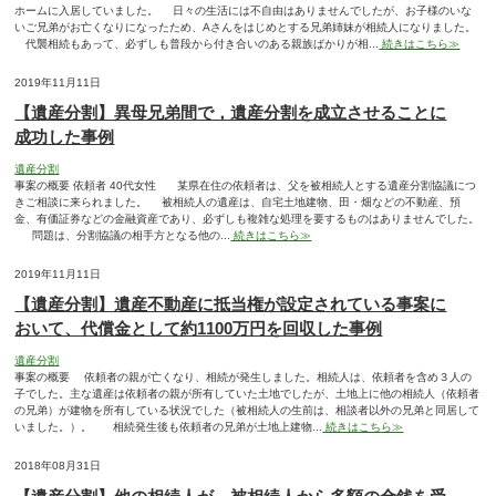
ホームに入居していました。 日々の生活には不自由はありませんでしたが、お子様のいな
いご兄弟がお亡くなりになったため、Aさんをはじめとする兄弟姉妹が相続人になりました。
代襲相続もあって、必ずしも普段から付き合いのある親族ばかりが相...
続きはこちら≫
2019年11月11日
【遺産分割】異母兄弟間で，遺産分割を成立させることに
成功した事例
遺産分割
事案の概要 依頼者 40代女性 某県在住の依頼者は、父を被相続人とする遺産分割協議につ
きご相談に来られました。 被相続人の遺産は、自宅土地建物、田・畑などの不動産、預
金、有価証券などの金融資産であり、必ずしも複雑な処理を要するものはありませんでした。
問題は、分割協議の相手方となる他の...
続きはこちら≫
2019年11月11日
【遺産分割】遺産不動産に抵当権が設定されている事案に
おいて、代償金として約1100万円を回収した事例
遺産分割
事案の概要 依頼者の親が亡くなり、相続が発生しました。相続人は、依頼者を含め３人の
子でした。主な遺産は依頼者の親が所有していた土地でしたが、土地上に他の相続人（依頼者
の兄弟）が建物を所有している状況でした（被相続人の生前は、相談者以外の兄弟と同居して
いました。）。 相続発生後も依頼者の兄弟が土地上建物...
続きはこちら≫
2018年08月31日