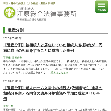
埼玉・越谷の弁護士による相続・遺産分割相談
遺産分割
2020年05月25日
【遺産分割】被相続人と居住していた相続人(依頼者)が、円
満に自宅の相続をすることに成功した事例
不動産
,
遺産分割
事案の概要 ＊本事案は、相続法改正前の事案です。 被相続人と、被相続人との共有名義
である不動産に居住していた相続人である相談者様は、自宅を相続して円満に解決したいと考
えて、他の相続人にお手紙を出しました。 しかし、一部疎遠であった相続人（以下「Bさ
ん」といいます。）が弁護士を立てて、...
続きはこちら≫
2019年11月11日
【遺産分割】老人ホーム入居中の相続人(依頼者)が、通常の
相続分を超える内容の遺産分割協議を早期に成立させた事
例
遺産分割
事案の概要 Aさん（依頼者）は、判断力は十分にあるものの、年による体の衰えから、老人